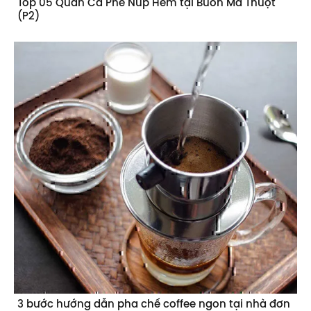
(P2)
3 bước hướng dẫn pha chế coffee ngon tại nhà đơn
giản