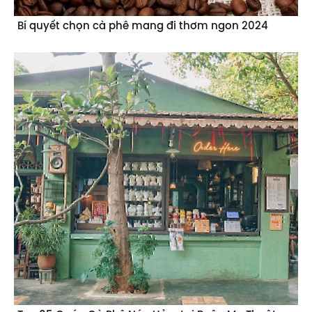
Bí quyết chọn cà phê mang đi thơm ngon 2024
Top 05 Quán Cà Phê Núp Hẻm tại Buôn Ma Thuột