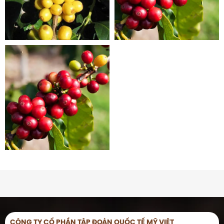
CÔNG TY CỔ PHẦN TẬP ĐOÀN QUỐC TẾ MỸ VIỆT