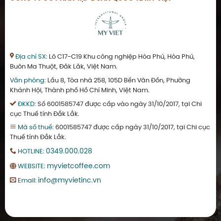
Địa chỉ SX:
Lô C17-C19 Khu công nghiệp Hòa Phú, Hòa Phú,
Buôn Ma Thuột, Đăk Lăk, Việt Nam.
Văn phòng:
Lầu 8, Tòa nhà 258, 105D Bến Vân Đồn, Phường
Khánh Hội, Thành phố Hồ Chí Minh, Việt Nam.
ĐKKD:
Số 6001585747 được cấp vào ngày 31/10/2017, tại Chi
cục Thuế tỉnh Đắk Lắk.
Mã số thuế:
6001585747 được cấp ngày 31/10/2017, tại Chi cục
Thuế tỉnh Đắk Lắk.
0349.000.028
HOTLINE:
myvietcoffee.com
WEBSITE:
info@myvietinc.vn
Email: