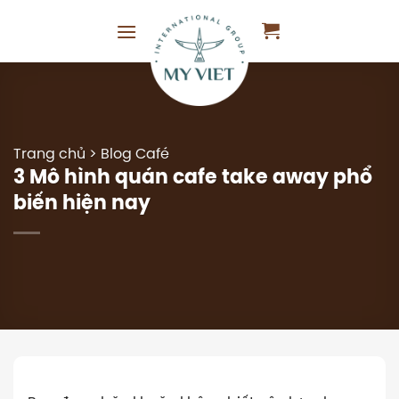
Chuyển
đến
nội
dung
Trang chủ
>
Blog Café
3 Mô hình quán cafe take away phổ
biến hiện nay