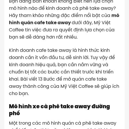
Bạn đang băn khoăn không biết nên lựa chọn
mô hình nào để kinh doanh cà phê take away?
Hãy tham khảo những đặc điểm nổi bật của
mô
hình quán cafe take away
dưới đây, Mỹ Việt
Coffee tin việc đưa ra quyết định lựa chọn của
bạn sẽ dễ dàng hơn rất nhiều.
Kinh doanh cafe take away là hình thức kinh
doanh cần ít vốn đầu tư, dễ sinh lời. Tuy vậy để
kinh doanh hiệu quả, bạn cần nắm vững và
chuẩn bị tốt các bước cần thiết trước khi triển
khai. Bài viết 13 Bước để mở quán cafe take
away thành công của Mỹ Việt Coffee sẽ giúp ích
cho bạn.
Mô hình xe cà phê take away đường
phố
Một trong các mô hình quán cà phê take away